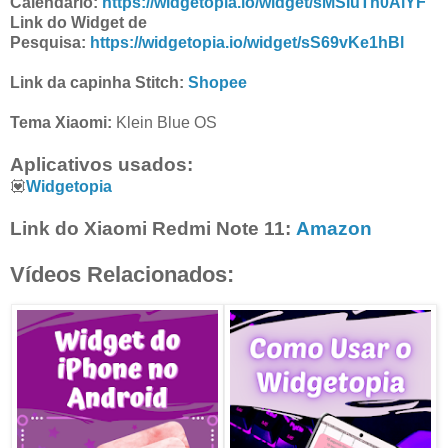
Calendário:
https://widgetopia.io/widget/sMSIuTh0AiYF
Link do Widget de
Pesquisa:
https://widgetopia.io/widget/sS69vKe1hBl
Link da capinha Stitch:
Shopee
Tema Xiaomi:
Klein Blue OS
Aplicativos usados:
💟
Widgetopia
Link do Xiaomi Redmi Note 11:
Amazon
Vídeos Relacionados: