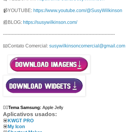
📹YOUTUBE:
https://www.youtube.com/@SusyWilkinson
📰BLOG:
https://susywilkinson.com/
----------------------------------------------------------------------------
📧Contato Comercial:
susywilkinsoncomercial@gmail.com
🧚‍♂️Tema Samsung:
Apple Jelly
Aplicativos usados:
💟
KWGT PRO
💟
My Icon