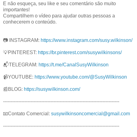
E não esqueça, seu like e seu comentário são muito
importantes!
Compartilhem o vídeo para ajudar outras pessoas a
conhecerem o conteúdo.
📷 INSTAGRAM:
https://www.instagram.com/susy.wilkinson/
💡PINTEREST:
https://br.pinterest.com/susywilkinsons/
📬TELEGRAM:
https://t.me/CanalSusyWilkinson
📹YOUTUBE:
https://www.youtube.com/@SusyWilkinson
📰BLOG:
https://susywilkinson.com/
----------------------------------------------------------------------------
📧Contato Comercial:
susywilkinsoncomercial@gmail.com
----------------------------------------------------------------------------