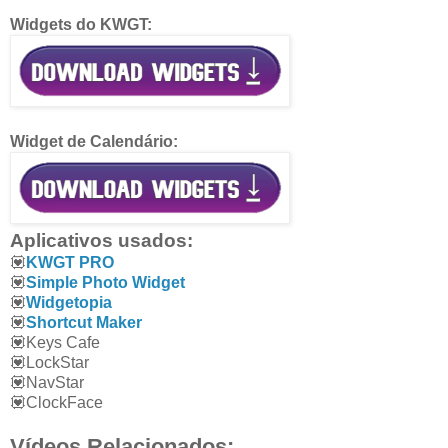
Widgets do KWGT:
Widget de Calendário:
Aplicativos usados:
💟
KWGT PRO
💟
Simple Photo Widget
💟
Widgetopia
💟
Shortcut Maker
💟Keys Cafe
💟LockStar
💟NavStar
💟ClockFace
Vídeos Relacionados: