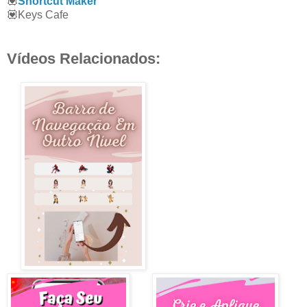
💟
Shortcut Maker
💟Keys Cafe
Vídeos Relacionados: