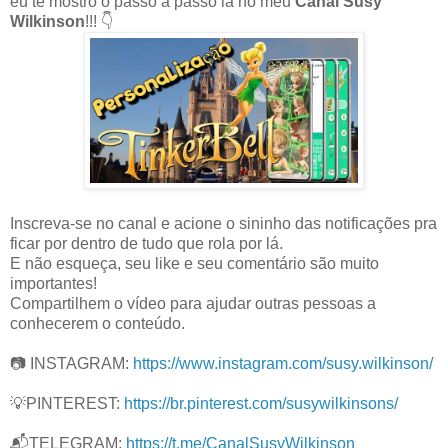
eu te mostro o passo a passo lá no meu
Canal Susy
Wilkinson
!!! 👇
Inscreva-se no canal e acione o sininho das notificações pra
ficar por dentro de tudo que rola por lá.
E não esqueça, seu like e seu comentário são muito
importantes!
Compartilhem o vídeo para ajudar outras pessoas a
conhecerem o conteúdo.
📷 INSTAGRAM:
https://www.instagram.com/susy.wilkinson/
💡PINTEREST:
https://br.pinterest.com/susywilkinsons/
📬TELEGRAM:
https://t.me/CanalSusyWilkinson