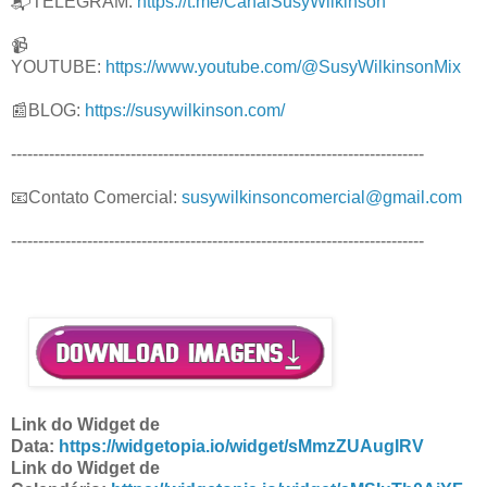
📬TELEGRAM:
https://t.me/CanalSusyWilkinson
📹
YOUTUBE:
https://www.youtube.com/@SusyWilkinsonMix
📰BLOG:
https://susywilkinson.com/
----------------------------------------------------------------------------
📧Contato Comercial:
susywilkinsoncomercial@gmail.com
----------------------------------------------------------------------------
Link do Widget de
Data:
https://widgetopia.io/widget/sMmzZUAugIRV
Link do Widget de