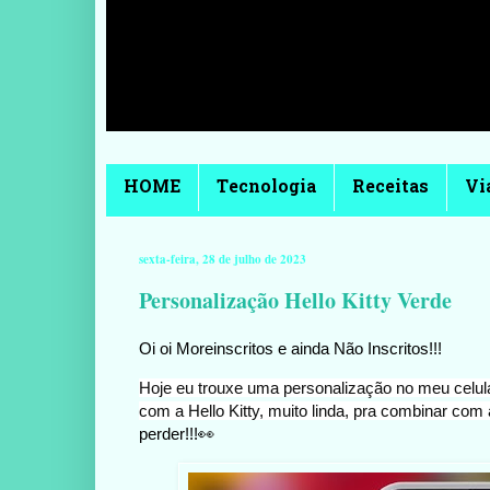
HOME
Tecnologia
Receitas
Vi
sexta-feira, 28 de julho de 2023
Personalização Hello Kitty Verde
Oi oi Moreinscritos e ainda Não Inscritos!!!
Hoje eu trouxe uma personalização no meu celu
com a Hello Kitty, muito linda, pra combinar com 
perder!!!👀