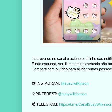
Inscreva-se no canal e acione o sininho das notifi
E não esqueça, seu like e seu comentário são mu
Compartilhem o vídeo para ajudar outras pesso
📷 INSTAGRAM:
@susy.wilkinson
💡PINTEREST:
@susywilkinsons
📬TELEGRAM:
https://t.me/CanalSusyWilkinso