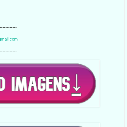
------------
gmail.com
------------