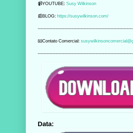
📹YOUTUBE:
Susy Wilkinson
📰BLOG:
https://susywilkinson.com/
----------------------------------------------------------------
📧Contato Comercial:
susywilkinsoncomercial@
----------------------------------------------------------------
Data: