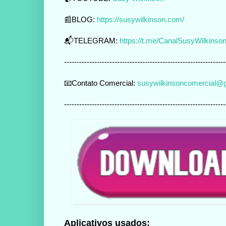
📰BLOG:
https://susywilkinson.com/
📬TELEGRAM:
https://t.me/CanalSusyWilkinso
----------------------------------------------------------------
📧Contato Comercial:
susywilkinsoncomercial@
----------------------------------------------------------------
Aplicativos usados: