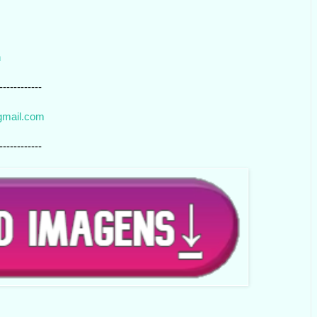
n
------------
gmail.com
------------