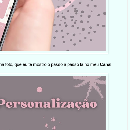
r na foto, que eu te mostro o passo a passo lá no meu
Canal