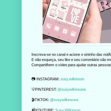
Inscreva-se no canal e acione o sininho das notifi
E não esqueça, seu like e seu comentário são mu
Compartilhem o vídeo para ajudar outras pesso
📷 INSTAGRAM:
susy.wilkinson
💡PINTEREST:
@susywilkinsons
🎬
TIKTOK:
@susywilkinsons
📹YOUTUBE:
Susy Wilkinson